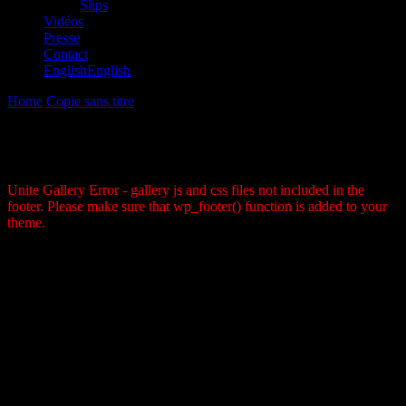
Slips
Vidéos
Presse
Contact
English
English
Home
Copie sans titre
Recyclage
Recyclage
Unite Gallery Error - gallery js and css files not included in the
footer. Please make sure that wp_footer() function is added to your
theme.
Pourquoi le plastique ?
Parce que si la bipédie, la fabrication d’outils, le rire et la conscience
de soi ne sont plus aujourd’hui le propre de l’homme, celui-ci est à
chercher ailleurs.
Le propre de l’homme est sans doute sa phénoménale capacité à
s’autodétruire, à concevoir des artifices et des déchets inutiles et
improbables.
Le plastique est partout, les multiples sont la norme dans la vie
courante comme dans l’art contemporain. Dans les objets du