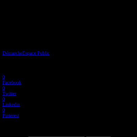
quotidien, j’ai recherché les formes cachées – tant animales
qu’anthropomorphes – que les designers anonymes avaient derrière
la tête; c’est particulièrement la Lumière qui m’a servi de révélateur.
Pour donner au plastique la place qu’il mérite – à savoir le 5ème
élément (le 6ème pour les asiatiques) – je me suis singulièrement
acharné sur le BIDON en polyéthylène et le CÔNE de Lübeck,
deux icônes distribuées universellement.
Avr 1, 2018
BIBI
Démarche
Espace Public
Share / Partager
0
Facebook
0
Twitter
0
Linkedin
0
Pinterest
Rechercher