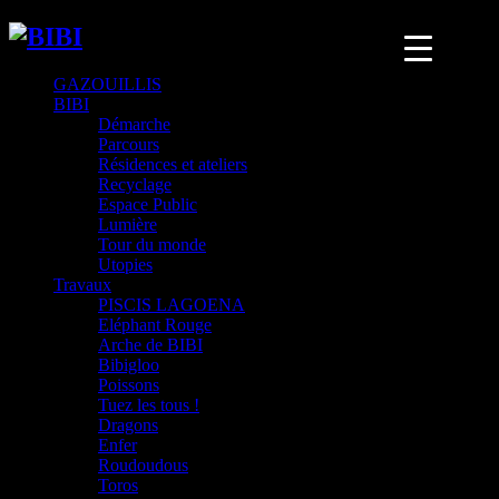
GAZOUILLIS
BIBI
Démarche
Parcours
Résidences et ateliers
Recyclage
Espace Public
Lumière
Tour du monde
Utopies
Travaux
PISCIS LAGOENA
Eléphant Rouge
Arche de BIBI
Bibigloo
Poissons
Tuez les tous !
Dragons
Enfer
Roudoudous
Toros