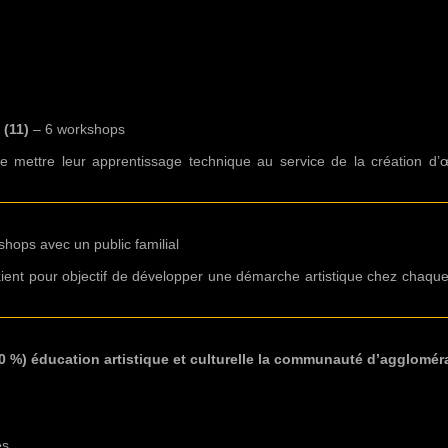
ec 250 enfants et adolescents
s de la 5ème à la 3ème et regroupant une cinquantaine d’enfants.
 (11)
– 6 workshops
 mettre leur apprentissage technique au service de la création d’œ
hops avec un public familial
ent pour objectif de développer une démarche artistique chez chaque p
0 %) éducation artistique et culturelle la communauté d’aggloméra
es