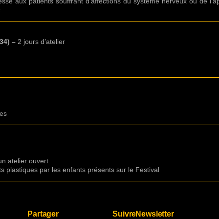
esse aux patients souffrant d’affections du système nerveux ou de l’a
.
(34) –
2 jours d’atelier
ves
un atelier ouvert
 plastiques par les enfants présents sur le Festival
Partager
Suivre
Newsletter