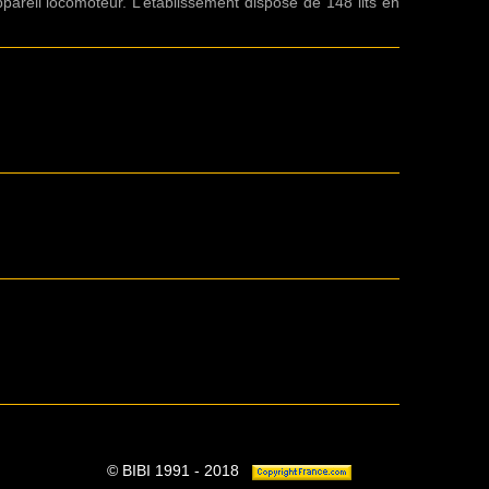
ppareil locomoteur. L’établissement dispose de 148 lits en
© BIBI 1991 - 2018