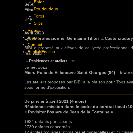
Enfer
Septembre à décembre 2022
Roudoudous
Fête des Lumières – GAZOUILLIS (69)
– 22 ateliers av
Toros
Une série de 16 ateliers proposés à 3 classes différente
Slips
Vidéos
Avril 2023
Presse
Lycée professionnel Germaine Tillon à Castenaudary
Contact
BIBI a proposé aux élèves de ce lycée professionnel de
English
English
réalisation.
Juillet 2022
Micro-Folie de Villeneuve-Saint-Georges (94)
– 5 works
Les ateliers proposés par BIBI à la Maison pour Tous avai
sous forme d’exposition.
De janvier à avril 2021 (4 mois)
Résidence-mission dans le cadre du contrat local (10
« Revisiter l’œuvre de Jean de la Fontaine »
1924 enfants participants
2730 enfants concernés
12 écoles (collèges, primaires et maternelles) et 77 class