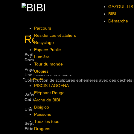
GAZOUILLIS
BIBI
Démarche
Parcours
Résidences et ateliers
Résidences, ateliers e
Recyclage
Espace Public
Avril 2024
Lumière
Domaine Calmel & Joseph à Montirat / les Enfants extr
Tour du monde
Présentation de la démarche, de la démarche d’autres arti
Utopies
Une initiation à la lumière
Travaux
Construction de sculptures éphémères avec des déchets 
PISCIS LAGOENA
Eléphant Rouge
Janvier et Février 2024
Collège Pierre et Marie Curie à Rieux-Minervois (11) 
Arche de BIBI
Bibigloo
Une série de 16 ateliers proposés à 3 classes différente
Poissons
Tuez les tous !
Septembre à décembre 2023
Dragons
Fête des Lumières – GAZOUILLIS #2 (69)
– 12 ateliers